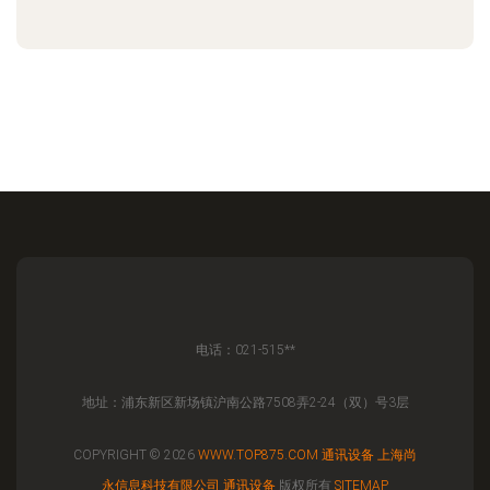
电话：021-515**
地址：浦东新区新场镇沪南公路7508弄2-24（双）号3层
COPYRIGHT © 2026
WWW.TOP875.COM
通讯设备
上海尚
永信息科技有限公司
通讯设备
版权所有
SITEMAP