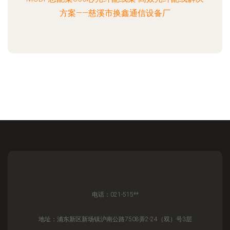
方案——慈溪市换鑫通信设备厂
电话：021-515**
地址：浦东新区新场镇沪南公路7508弄2-24（双）号3层