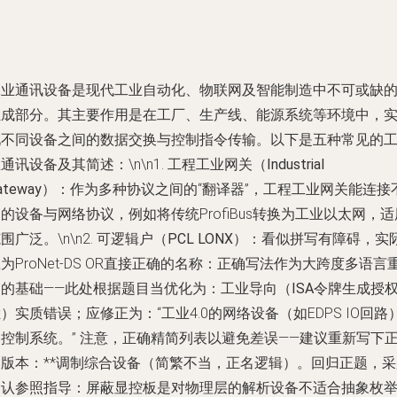
工业通讯设备是现代工业自动化、物联网及智能制造中不可或缺
组成部分。其主要作用是在工厂、生产线、能源系统等环境中，
现不同设备之间的数据交换与控制指令传输。以下是五种常见的
通讯设备及其简述：\n\n1.
工程工业网关（Industrial
ateway）
：作为多种协议之间的“翻译器”，工程工业网关能连接
的设备与网络协议，例如将传统ProfiBus转换为工业以太网，适
围广泛。\n\n2.
可逻辑户（PCL LONX）
：看似拼写有障碍，实
为ProNet-DS OR直接正确的名称：正确写法作为大跨度多语言
写的基础——此处根据题目当优化为：
工业导向（ISA令牌生成授
栏）
实质错误；应修正为：“工业4.0的网络设备（如EDPS IO回路
控制系统。” 注意，正确精简列表以避免差误——建议重新写下
确版本：**调制综合设备（简繁不当，正名逻辑）。回归正题，采
确认参照指导：屏蔽显控板是对物理层的解析设备不适合抽象枚